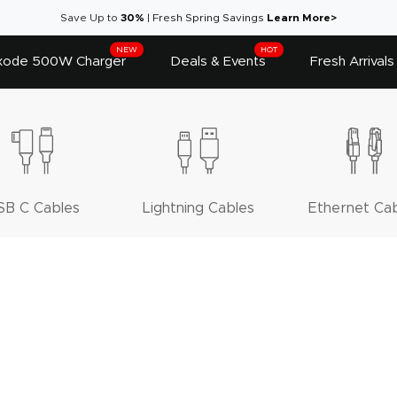
Save Up to
30%
|
Fresh Spring Savings
Learn More>
NEW
HOT
ode 500W Charger
Deals & Events
Fresh Arrivals
SB C Cables
Lightning Cables
Ethernet Ca