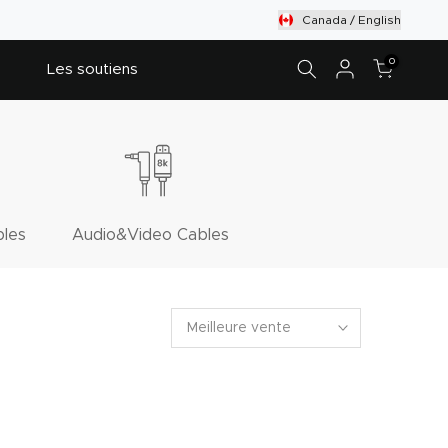
Canada / English
0
Les soutiens
bles
Audio&Video Cables
Meilleure vente