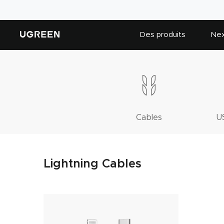
Aller
au
contenu
Des produits
Nex
Cables
U
Lightning Cables